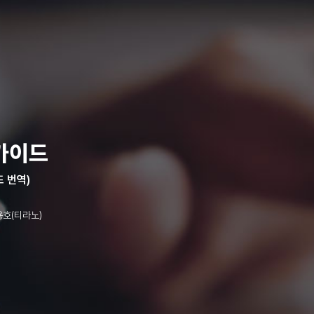
가이드
드 번역)
호(티라노)